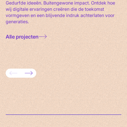
Gedurfde ideeën. Buitengewone impact. Ontdek hoe
wij digitale ervaringen creëren die de toekomst
vormgeven en een blijvende indruk achterlaten voor
generaties.
Alle projecten
Maxeda DIY mobiele apps –
Innovat
gemakkelijker, sneller, sexier
AR Vloe