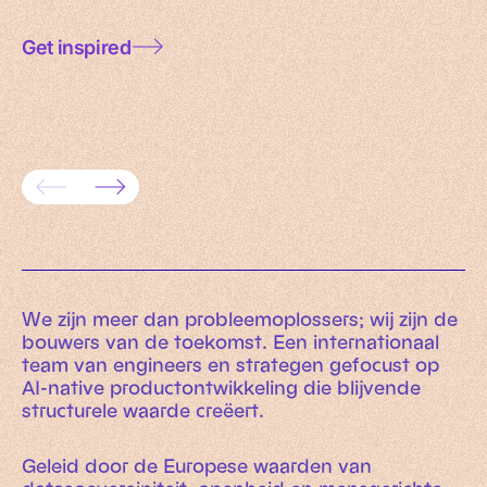
Get inspired
Data governance for AI: a practical
framework for trusted enterprise
AI rea
systems
evaluat
We zijn meer dan probleemoplossers; wij zijn de
bouwers van de toekomst. Een internationaal
team van engineers en strategen gefocust op
AI-native productontwikkeling die blijvende
structurele waarde creëert.
Geleid door de Europese waarden van