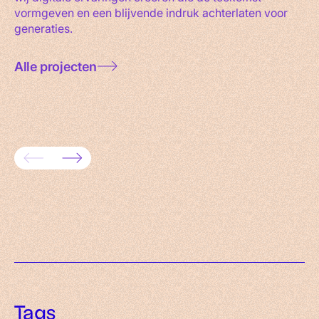
vormgeven en een blijvende indruk achterlaten voor
generaties.
Alle projecten
Het versterken van de maker
Lancer
movement van de 21e eeuw
matchi
Tags