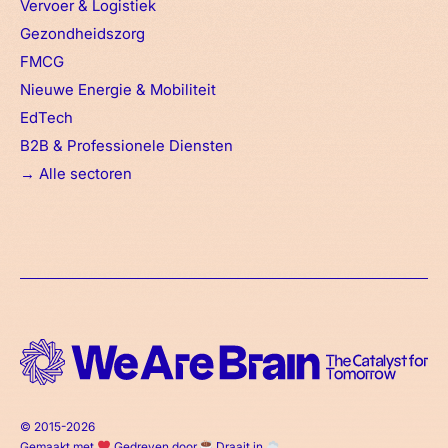
Vervoer & Logistiek
Gezondheidszorg
FMCG
Nieuwe Energie & Mobiliteit
EdTech
B2B & Professionele Diensten
→
Alle sectoren
© 2015-2026
Gemaakt met
Gedreven door
Draait in